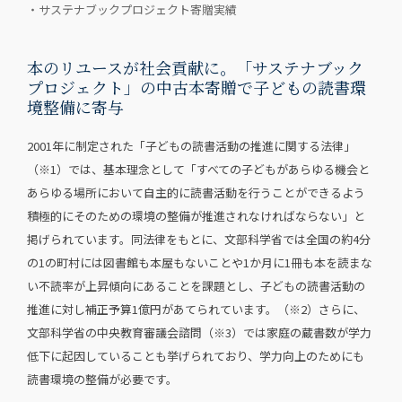
・サステナブックプロジェクト寄贈実績
本のリユースが社会貢献に。「サステナブック
プロジェクト」の中古本寄贈で子どもの読書環
境整備に寄与
2001年に制定された「子どもの読書活動の推進に関する法律」
（※1）では、基本理念として「すべての子どもがあらゆる機会と
あらゆる場所において自主的に読書活動を行うことができるよう
積極的にそのための環境の整備が推進されなければならない」と
掲げられています。同法律をもとに、文部科学省では全国の約4分
の1の町村には図書館も本屋もないことや1か月に1冊も本を読まな
い不読率が上昇傾向にあることを課題とし、子どもの読書活動の
推進に対し補正予算1億円があてられています。（※2）さらに、
文部科学省の中央教育審議会諮問（※3）では家庭の蔵書数が学力
低下に起因していることも挙げられており、学力向上のためにも
読書環境の整備が必要です。