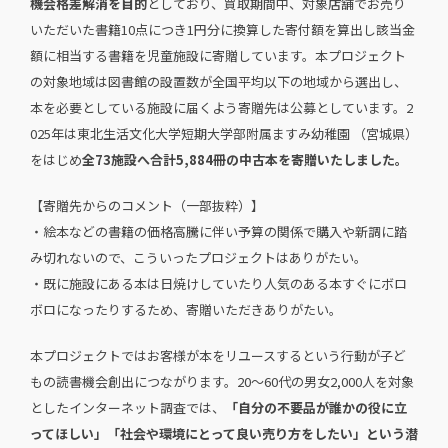
機会格差解消を目的
としており、買取期間中、対象店舗でお売り
いただいた書籍10点につき1円分に換算した寄付額を算出し該当金
額に相当する書籍を児童施設に寄贈しています。本プロジェクト
の対象地域は図書館の設置数が全国平均以下の地域から選出し、
本を必要としている施設に届くよう寄贈先は公募としています。2
025年は東北生活文化大学短期大学部附属ますみ幼稚園 （宮城県）
をはじめ
全73施設へ合計5,884冊の中古本を寄贈いたしました。
【寄贈先からのコメント（一部抜粋）】
・絵本などの書籍の価格高騰に伴い予算の関係で購入や新調に踏
み切れないので、こういったプロジェクトはありがたい。
・既に施設にある本は日焼けしていたり人気のある本すぐにボロ
ボロになったりするため、寄贈いただきありがたい。
本プロジェクトではお客様が本をリユースするという行動が子ど
もの読書機会創出につながります。20～60代の男女2,000人を対象
としたインターネット調査では、
「自分の不要品が誰かの役に立
ってほしい」「社会や環境にとって良い売り方をしたい」という潜