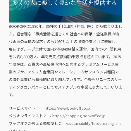
BOOKOFFは1990年、35坪の千代田店（神奈川県）から始まりまし
た。経営理念「事業活動を通じての社会への貢献・全従業員の物
心両面の幸福の追求」のもと60社以上の加盟企業と共に発展し、
現在はグループ全体で国内外約840店舗を運営。国内での年間利用
者は約8,800万人、年間売買点数6億8千万点を超えています。2025
年現在は、百貨店や高級住宅地へ出店するプレミアムサービス事
業のほか、アメリカ合衆国やマレーシア・カザフスタン共和国で
の海外事業にも積極的に取り組んでいます。今後もリユースのリー
ディングカンパニーとしてサステナブルな事業に尽力してまいりま
す。
サービスサイト ：
https://www.bookoff.co.jp
公式オンラインストア ：
https://shopping.bookoff.co.jp
ブックオフが考える循環型社会：
/sustainability/top/creating-sha
red-value/