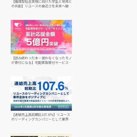
【循環型社会実現に向けた学生と地域と
の共創】リユースの身近さを未来へ継承
する取り組みで裾野拡大へ【プレスリリ
ース】
【読み終わった本・使わなくなったモノ
が寄付になる】宅配買取寄付サービス
「キモチと。」累計応援金額5億円突破
【プレスリリース】
【連結売上高前期比107.6%】リユース
のリーディングカンパニーとして業界全
体をポジティブに。持続可能な事業の利
益成長とリユースの社会的価値向上へ－
プレスリリース