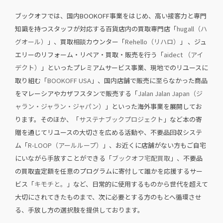
ブックオフでは、国内BOOKOFF事業をはじめ、⾼い接客⼒と専⾨
知識を持つスタッフが対応する百貨店内の買取専⾨店「
hugall（ハ
グオール）
」、買取相談カウンター「
Rehello（リハロ）
」 、ジュ
エリーのリフォーム・リペア・買取・販売を行う「
aidect （アイ
デクト）
」といったプレミアムサービス事業、現地でのリユースに
取り組む「
BOOKOFF USA
」、国内店舗で販売に至らなかった商品
をマレーシアやカザフスタンで販売する「
Jalan Jalan Japan（ジ
ャラン・ジャラン・ジャパン）
」といった海外事業を展開してお
ります。そのほか、「
サステナブックプロジェクト
」など本の寄
贈を通じてリユースの大切さを広める活動や、不要品回収システ
ム「
R-LOOP（アールループ）
」、お近くに店舗がない方もご自宅
にいながら手放すことができる「
ブックオフ宅配買取
」、不要品
の買取査定額を任意のプログラムに寄付して誰かを応援するサー
ビス「
キモチと。
」など、日常的に使用するものから世代を超えて
大切にされてきたものまで、次に必要とする方のもとへ循環させ
る、手放し方の選択肢を提供しております。