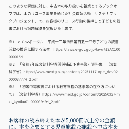
このような課題に対し、中古本の取り扱いを祖業とするブックオ
フでは、本のリユース事業を通じた社会貢献活動「サステナブッ
クプロジェクト」で、お客様のリユース行動の後押しと子どもの読
書における課題解決を実現いたします。
※1 e-Govポータル「平成十三年法律第百五十四号子どもの読書
活動の推進に関する法律」
https://laws.e-gov.go.jp/law/413AC100
0000154
※2 「令和7年度⽂部科学省関係補正予算事業別資料集」（文部
科学省）
https://www.mext.go.jp/content/20251117-ope_dev02-
000037774_2.pdf
※3 「初等中等教育における教育課程の基準等の在り方につい
て」（文部科学省）
https://www.mext.go.jp/content/20250327-m
xt_kyoiku01-000039494_2.pdf
お客様の読み終えた本が5,000冊以上分の金額
に。本を必要とする児童施設73施設へ中古本を