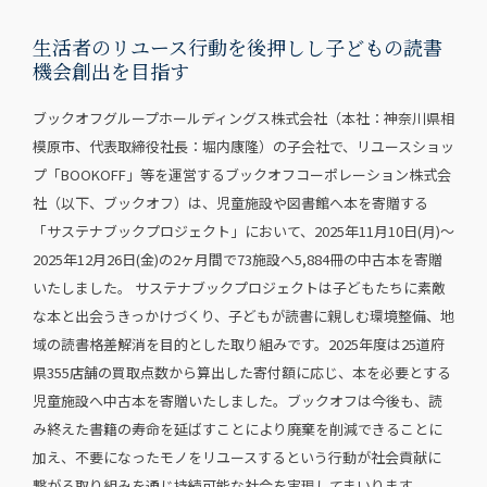
生活者のリユース行動を後押しし子どもの読書
機会創出を目指す
ブックオフグループホールディングス株式会社（本社：神奈川県相
模原市、代表取締役社長：堀内康隆）の子会社で、リユースショッ
プ「BOOKOFF」等を運営するブックオフコーポレーション株式会
社（以下、ブックオフ）は、児童施設や図書館へ本を寄贈する
「サステナブックプロジェクト」において、2025年11月10日(月)〜
2025年12月26日(金)の2ヶ月間で73施設へ5,884冊の中古本を寄贈
いたしました。 サステナブックプロジェクトは子どもたちに素敵
な本と出会うきっかけづくり、子どもが読書に親しむ環境整備、地
域の読書格差解消を目的とした取り組みです。2025年度は25道府
県355店舗の買取点数から算出した寄付額に応じ、本を必要とする
児童施設へ中古本を寄贈いたしました。ブックオフは今後も、読
み終えた書籍の寿命を延ばすことにより廃棄を削減できることに
加え、不要になったモノをリユースするという行動が社会貢献に
繋がる取り組みを通じ持続可能な社会を実現してまいります。