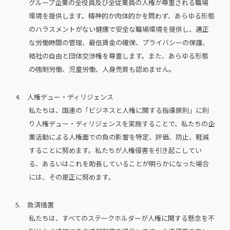
グループ企業の全役員及び全従業員の人権が尊重される職場
環境を提供します。精神的か肉体的かを問わず、あらゆる形態
のハラスメントがない健康で安全な職場環境を提供し、適正
な労働時間の管理、最低賃金の確保、プライバシーの保護、
結社の自由と団体交渉権を尊重します。また、あらゆる形態
の強制労働、児童労働、人身売買も認めません。
4. 人権デュー・ディリジェンス
私たちは、国連の「ビジネスと人権に関する指導原則」に則
り人権デュー・ディリジェンスを実施することで、私たちの企
業活動による人権面での負の影響を特定、評価、防止、軽減
することに努めます。私たちが人権侵害を引き起こしてい
る、あるいはこれを助⻑していることが明らかになった場合
には、その是正に努めます。
5. 救済措置
私たちは、すべてのステークホルダーが人権に関する懸念を不