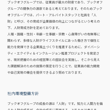
ブックオフグループでは、従業員が最大の財産であり、ブックオフ
グループの競争力の源泉であると考えております。そのためブック
オフグループでは、パート・アルバイトスタッフと社員を「人
財」と呼び、その育成が企業価値の向上につながるという考えの
下、人財育成方針を定めております。
人種・国籍・性別・年齢・仕事観・宗教・心身障がいの有無等に
関わらず、多様な人財がライフスタイルにあった働き方で個性と
能力を発揮できる企業風土づくりを推進するために、ダイバーシ
ティ・エクイティ＆インクルージョン推進プロジェクトを発足さ
せ、現状把握のための経営陣との座談会を実施し、そこから見え
た課題解決のための施策の策定を行うことで、従業員の能力開発
や自己実現の機会を提供できるよう努めております。
社内環境整備方針
ブックオフグループの成長の源は「人財」です。知力と人間力を備
えた人財の成長が、会社の成長に直結する、と私たちは考えま