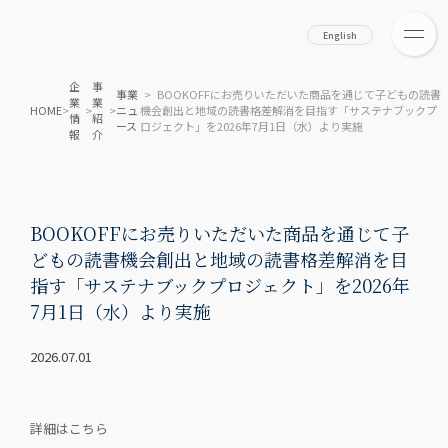
English
企
事
事業
> BOOKOFFにお売りいただいた商品を通じて子どもの読書
業
業
HOME
>
>
>
ニュ
機会創出と地域の読書格差解消を目指す「サステナブックプ
情
紹
ース
ロジェクト」を2026年7月1日（水）より実施
報
介
BOOKOFFにお売りいただいた商品を通じて子
どもの読書機会創出と地域の読書格差解消を目
指す「サステナブックプロジェクト」を2026年
7月1日（水）より実施
2026.07.01
詳細はこちら