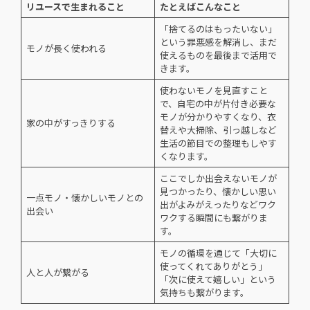
リユースで生まれること
たとえばこんなこと
「捨てるのはもったいない」
という罪悪感を解消し、まだ
モノが長く使われる
使えるものを最後まで活用で
きます。
使わないモノを見直すこと
で、自宅の中が片付き必要な
モノが分かりやすくなり、衣
家の中がすっきりする
替えや大掃除、引っ越しなど
生活の節目での整理もしやす
くなります。
ここでしか出会えないモノが
見つかったり、懐かしい思い
一点モノ・懐かしいモノとの
出がよみがえったりなどワク
出会い
ワクする瞬間にも繋がりま
す。
モノの循環を通じて「大切に
使ってくれてありがとう」
人と人が繋がる
「次に使えて嬉しい」という
気持ちも繋がります。