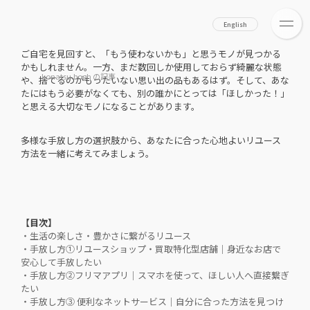
サイズが合わなくなった服、読み終わった本、お子さまが遊ぶ機
会が少なくなったおもちゃ。
English
ご自宅を見回すと、「もう使わないかも」と思うモノが見つかる
かもしれません。一方、まだ数回しか使用しておらず綺麗な状態
konatsu.bogh の記事
や、捨てるのがもったいない思い出の品もあるはず。そして、あな
たにはもう必要がなくても、別の誰かにとっては「ほしかった！」
と思える大切なモノになることがあります。
多様な手放し方の選択肢から、あなたに合った心地よいリユース
方法を一緒に考えてみましょう。
【目次】
・生活の楽しさ・豊かさに繋がるリユース
・手放し方①リユースショップ・買取特化型店舗｜身近なお店で
安心して手放したい
・手放し方②フリマアプリ｜スマホを使って、ほしい人へ直接繋ぎ
たい
・手放し方③ 便利なネットサービス｜自分に合った方法を見つけ