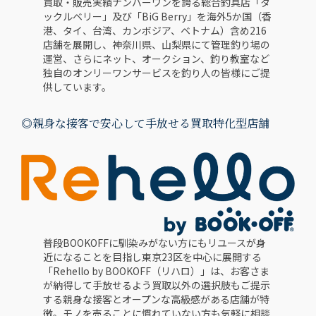
買取・販売実績ナンバーワンを誇る総合釣具店「タ
ックルベリー」及び「BiG Berry」を海外5か国（香
港、タイ、台湾、カンボジア、ベトナム）含め216
店舗を展開し、神奈川県、山梨県にて管理釣り場の
運営、さらにネット、オークション、釣り教室など
独自のオンリーワンサービスを釣り人の皆様にご提
供しています。
◎
親身な接客で安心して手放せる買取特化型店舗
普段BOOKOFFに馴染みがない方にもリユースが身
近になることを目指し東京23区を中心に展開する
「Rehello by BOOKOFF（リハロ）」は、お客さま
が納得して手放せるよう買取以外の選択肢もご提示
する親身な接客とオープンな高級感がある店舗が特
徴。モノを売ることに慣れていない方も気軽に相談